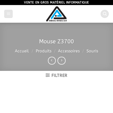
Passer
VENTE EN GROS MATÉRIEL INFORMATIQUE
au
contenu
Mouse Z3700
Accueil
/
Produits
/
Accessoires
/
Souris
FILTRER