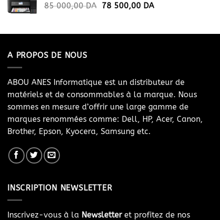
Le
Le
85 000,00
DA
78 500,00
DA
prix
prix
initial
actuel
était :
est :
85
78
A PROPOS DE NOUS
000,00 DA.
500,00 DA.
ABOU ANES Informatique est un distributeur de
matériels et de consommables à la marque. Nous
sommes en mesure d’offrir une large gamme de
marques renommées comme: Dell, HP, Acer, Canon,
Brother, Epson, Kyocera, Samsung etc.
INSCRIPTION NEWSLETTER
Inscrivez-vous à la
Newsletter
et profitez de nos