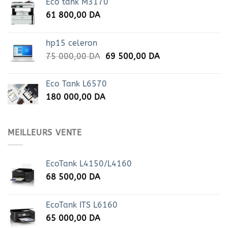
Eco tank M3170
61 800,00
DA
hp15 celeron
Le
Le
75 000,00
DA
69 500,00
DA
prix
prix
initial
actuel
Eco Tank L6570
était :
est :
180 000,00
DA
75
69
000,00 DA.
500,00 DA.
MEILLEURS VENTE
EcoTank L4150/L4160
68 500,00
DA
EcoTank ITS L6160
65 000,00
DA