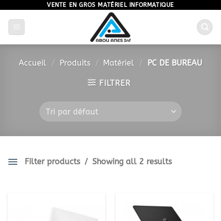
Passer
VENTE EN GROS MATÉRIEL INFORMATIQUE
au
contenu
Accueil
/
Produits
/
Matériel
/
PC DE BUREAU
FILTRER
Filter products
Showing all 2 results