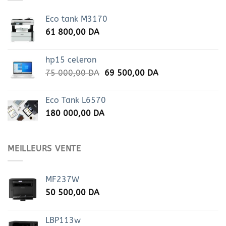
Eco tank M3170
61 800,00
DA
hp15 celeron
Le
Le
75 000,00
DA
69 500,00
DA
prix
prix
initial
actuel
Eco Tank L6570
était :
est :
180 000,00
DA
75
69
000,00 DA.
500,00 DA.
MEILLEURS VENTE
MF237W
50 500,00
DA
LBP113w