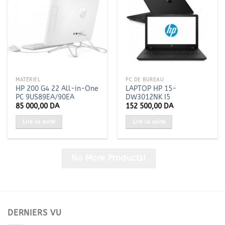
MATÉRIEL
PC DE BUREAU
HP 200 G4 22 All-in-One
LAPTOP HP 15-
PC 9US89EA/90EA
DW3012NK I5
85 000,00
DA
152 500,00
DA
Lire la suite
Lire la suite
No More Products!
DERNIERS VU