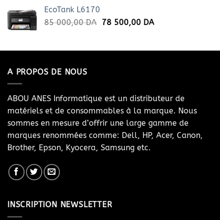
EcoTank L6170
Le
Le
85 000,00
DA
78 500,00
DA
prix
prix
initial
actuel
était :
est :
85
78
A PROPOS DE NOUS
000,00 DA.
500,00 DA.
ABOU ANES Informatique est un distributeur de
matériels et de consommables à la marque. Nous
sommes en mesure d’offrir une large gamme de
marques renommées comme: Dell, HP, Acer, Canon,
Brother, Epson, Kyocera, Samsung etc.
INSCRIPTION NEWSLETTER